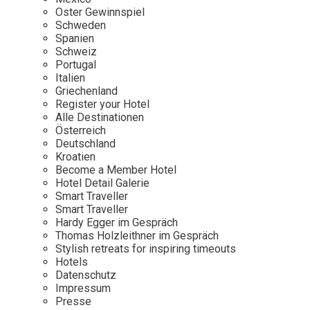
Osterkalender
Our Story
Kontakt
Oster Gewinnspiel
Mexico
Persönlichkeiten
Schweden
Career
Niederlande
Impressum
Spanien
Schweiz
Österreich
Portugal
Adventkalender
Italien
Portugal
Griechenland
Schweden
Register your Hotel
Alle Destinationen
Spanien
Österreich
Schweiz
Deutschland
Kroatien
USA
Become a Member Hotel
Hotel Detail Galerie
Smart Traveller
Smart Traveller
Hardy Egger im Gespräch
Thomas Holzleithner im Gespräch
Stylish retreats for inspiring timeouts
Hotels
Datenschutz
Impressum
Presse