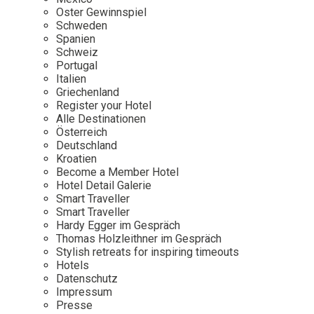
Osterkalender
Our Story
Kontakt
Oster Gewinnspiel
Mexico
Persönlichkeiten
Schweden
Career
Niederlande
Impressum
Spanien
Schweiz
Österreich
Portugal
Adventkalender
Italien
Portugal
Griechenland
Schweden
Register your Hotel
Alle Destinationen
Spanien
Österreich
Schweiz
Deutschland
Kroatien
USA
Become a Member Hotel
Hotel Detail Galerie
Smart Traveller
Smart Traveller
Hardy Egger im Gespräch
Thomas Holzleithner im Gespräch
Stylish retreats for inspiring timeouts
Hotels
Datenschutz
Impressum
Presse