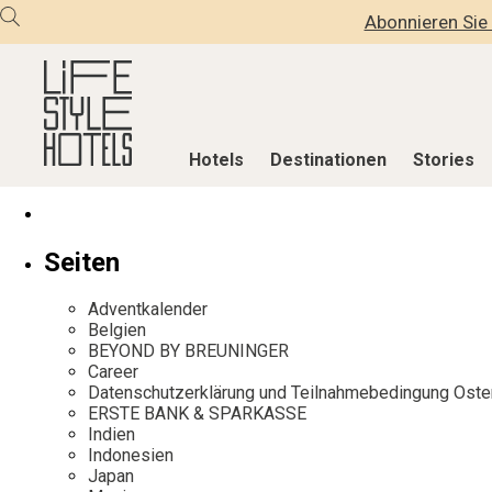
Abonnieren Sie 
Hotels
Destinationen
Stories
Hotels
Destinationen
Stories
Seiten
Alle Hotels
Alle Destinationen
Alle Stories
Adventkalender
Alpine Lifestyle
Belgien
Adventkalen
Belgien
BEYOND BY BREUNINGER
Beach
Deutschland
Aktiv & Wel
Career
City
Griechenland
Culture
Datenschutzerklärung und Teilnahmebedingung Oste
ERSTE BANK & SPARKASSE
Countryside
Indien
Design & Arc
Indien
Mindful Traveller
Indonesien
Eat & Drink
Indonesien
Japan
New Member
Italien
Mindful Trav