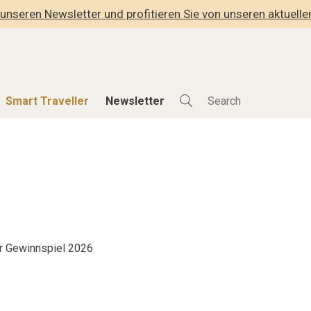
unseren Newsletter und profitieren Sie von unseren aktuell
Smart Traveller
Newsletter
Shop
Smart Travelle
Alle Produkte
Alle Smart Deals
der
Lifestylehotels BOOK
Smart Traveller
lness
The Stylemate Magazin/e
Newsletter Anmel
Gutschein/Voucher
r Gewinnspiel 2026
hitektur
eller