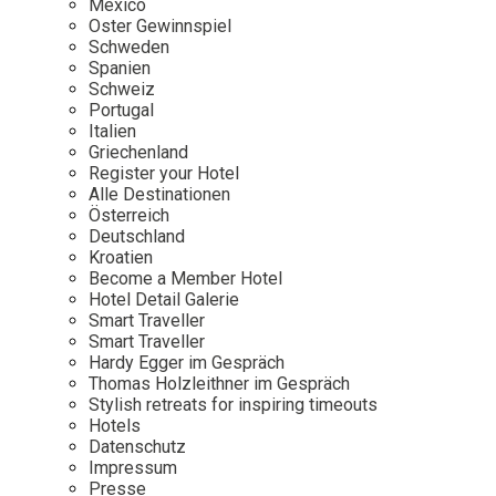
Mexico
Oster Gewinnspiel
Wellness
Japan
Osterkalend
Schweden
Kroatien
Persönlichk
Spanien
Schweiz
Mexico
Portugal
Niederlande
Italien
Griechenland
Österreich
Register your Hotel
Portugal
Alle Destinationen
Österreich
Schweden
Deutschland
Kroatien
Spanien
Become a Member Hotel
Schweiz
Hotel Detail Galerie
Smart Traveller
USA
Smart Traveller
Hardy Egger im Gespräch
Thomas Holzleithner im Gespräch
Stylish retreats for inspiring timeouts
Hotels
Datenschutz
Impressum
Presse