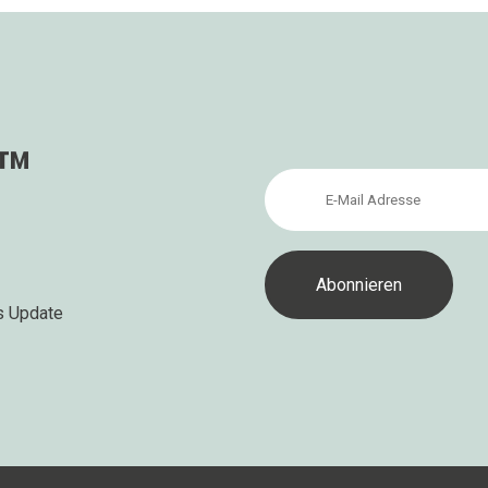
s™
s Update