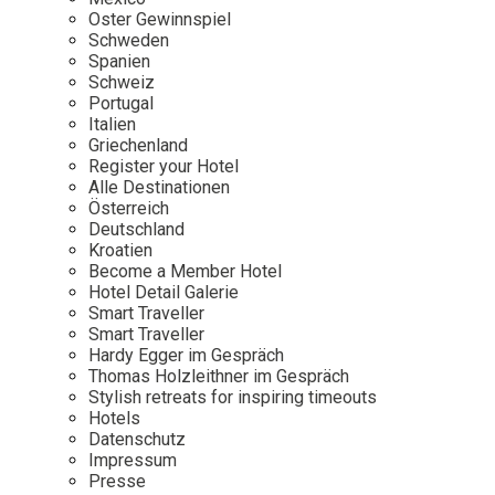
Osterkalender
Our Story
Kontakt
Oster Gewinnspiel
Mexico
Persönlichkeiten
Schweden
Career
Niederlande
Impressum
Spanien
Schweiz
Österreich
Portugal
Adventkalender
Italien
Portugal
Griechenland
Schweden
Register your Hotel
Alle Destinationen
Spanien
Österreich
Schweiz
Deutschland
Kroatien
USA
Become a Member Hotel
Hotel Detail Galerie
Smart Traveller
Smart Traveller
Hardy Egger im Gespräch
Thomas Holzleithner im Gespräch
Stylish retreats for inspiring timeouts
Hotels
Datenschutz
Impressum
Presse