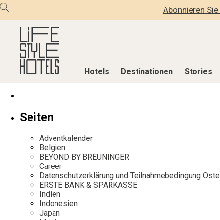
Abonnieren Sie 
Hotels
Destinationen
Stories
Hotels
Destinationen
Stories
Seiten
Alle Hotels
Alle Destinationen
Alle Stories
Adventkalender
Alpine Lifestyle
Belgien
Adventkalen
Belgien
BEYOND BY BREUNINGER
Beach
Deutschland
Aktiv & Wel
Career
City
Griechenland
Culture
Datenschutzerklärung und Teilnahmebedingung Oste
ERSTE BANK & SPARKASSE
Countryside
Indien
Design & Arc
Indien
Mindful Traveller
Indonesien
Eat & Drink
Indonesien
Japan
New Member
Italien
Mindful Trav