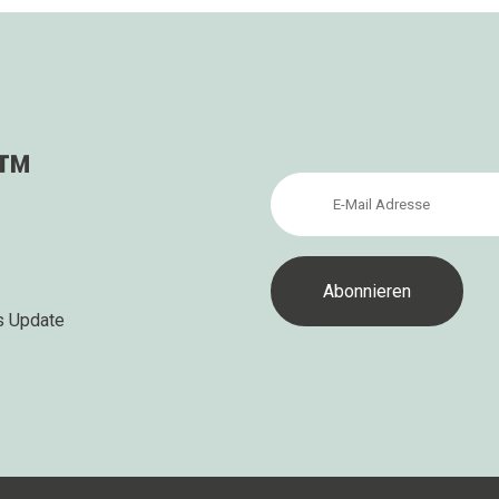
s™
s Update