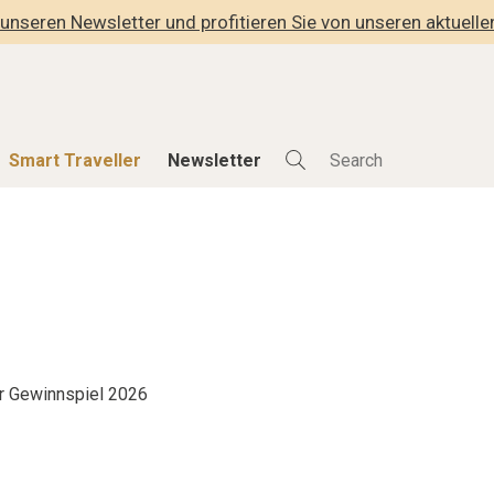
unseren Newsletter und profitieren Sie von unseren aktuell
Smart Traveller
Newsletter
Shop
Smart Travelle
Alle Produkte
Alle Smart Deals
der
Lifestylehotels BOOK
Smart Traveller
lness
The Stylemate Magazin/e
Newsletter Anmel
Gutschein/Voucher
r Gewinnspiel 2026
hitektur
eller