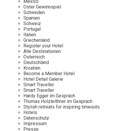
Mexico
Oster Gewinnspiel
Wellness
Japan
Osterkalend
Schweden
Kroatien
Persönlichk
Spanien
Schweiz
Mexico
Portugal
Niederlande
Italien
Griechenland
Österreich
Register your Hotel
Portugal
Alle Destinationen
Österreich
Schweden
Deutschland
Kroatien
Spanien
Become a Member Hotel
Schweiz
Hotel Detail Galerie
Smart Traveller
USA
Smart Traveller
Hardy Egger im Gespräch
Thomas Holzleithner im Gespräch
Stylish retreats for inspiring timeouts
Hotels
Datenschutz
Impressum
Presse