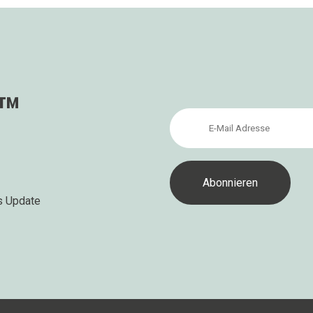
s™
s Update