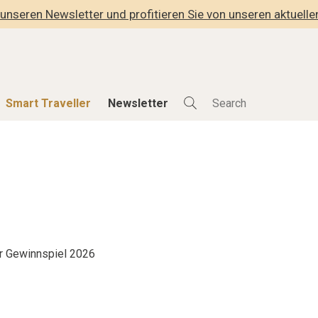
unseren Newsletter und profitieren Sie von unseren aktuell
Smart Traveller
Newsletter
Shop
Smart Travelle
Alle Produkte
Alle Smart Deals
der
Lifestylehotels BOOK
Smart Traveller
lness
The Stylemate Magazin/e
Newsletter Anmel
Gutschein/Voucher
r Gewinnspiel 2026
hitektur
eller