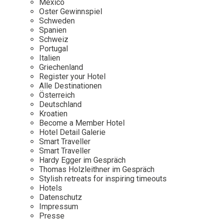
Mexico
Oster Gewinnspiel
Wellness
Japan
Osterkalend
Schweden
Kroatien
Persönlichk
Spanien
Schweiz
Mexico
Portugal
Niederlande
Italien
Griechenland
Österreich
Register your Hotel
Portugal
Alle Destinationen
Österreich
Schweden
Deutschland
Kroatien
Spanien
Become a Member Hotel
Schweiz
Hotel Detail Galerie
Smart Traveller
USA
Smart Traveller
Hardy Egger im Gespräch
Thomas Holzleithner im Gespräch
Stylish retreats for inspiring timeouts
Hotels
Datenschutz
Impressum
Presse