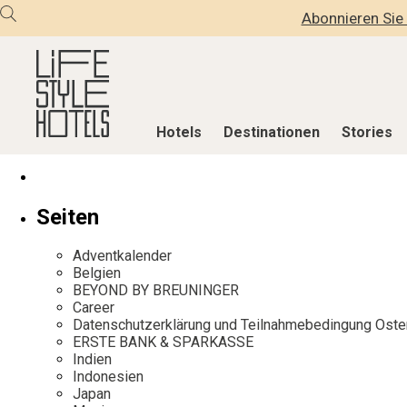
Abonnieren Sie 
Hotels
Destinationen
Stories
Hotels
Destinationen
Stories
Seiten
Alle Hotels
Alle Destinationen
Alle Stories
Adventkalender
Alpine Lifestyle
Belgien
Adventkalen
Belgien
BEYOND BY BREUNINGER
Beach
Deutschland
Aktiv & Wel
Career
City
Griechenland
Culture
Datenschutzerklärung und Teilnahmebedingung Oste
ERSTE BANK & SPARKASSE
Countryside
Indien
Design & Arc
Indien
Mindful Traveller
Indonesien
Eat & Drink
Indonesien
Japan
New Member
Italien
Mindful Trav