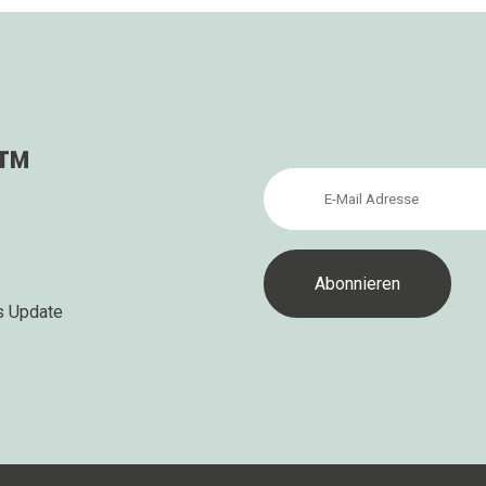
s™
s Update