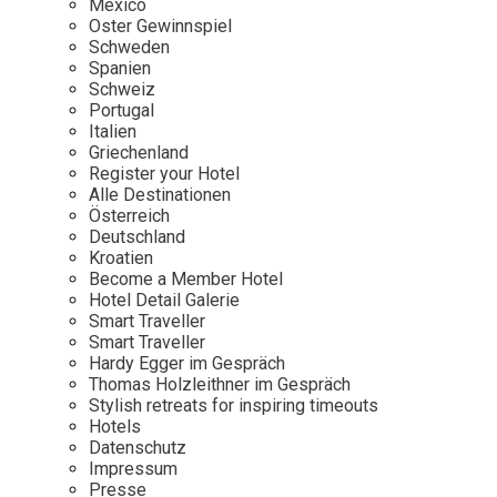
Mexico
Oster Gewinnspiel
Wellness
Japan
Osterkalend
Schweden
Kroatien
Persönlichk
Spanien
Schweiz
Mexico
Portugal
Niederlande
Italien
Griechenland
Österreich
Register your Hotel
Portugal
Alle Destinationen
Österreich
Schweden
Deutschland
Kroatien
Spanien
Become a Member Hotel
Schweiz
Hotel Detail Galerie
Smart Traveller
USA
Smart Traveller
Hardy Egger im Gespräch
Thomas Holzleithner im Gespräch
Stylish retreats for inspiring timeouts
Hotels
Datenschutz
Impressum
Presse