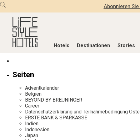
Abonnieren Sie 
Hotels
Destinationen
Stories
Hotels
Destinationen
Stories
Seiten
Alle Hotels
Alle Destinationen
Alle Stories
Adventkalender
Alpine Lifestyle
Belgien
Adventkalen
Belgien
BEYOND BY BREUNINGER
Beach
Deutschland
Aktiv & Wel
Career
City
Griechenland
Culture
Datenschutzerklärung und Teilnahmebedingung Oste
ERSTE BANK & SPARKASSE
Countryside
Indien
Design & Arc
Indien
Mindful Traveller
Indonesien
Eat & Drink
Indonesien
Japan
New Member
Italien
Mindful Trav