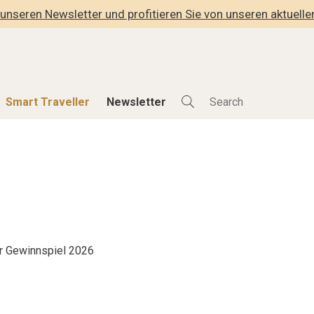
unseren Newsletter und profitieren Sie von unseren aktuell
Smart Traveller
Newsletter
Shop
Smart Travelle
Alle Produkte
Alle Smart Deals
der
Lifestylehotels BOOK
Smart Traveller
lness
The Stylemate Magazin/e
Newsletter Anmel
Gutschein/Voucher
r Gewinnspiel 2026
hitektur
eller