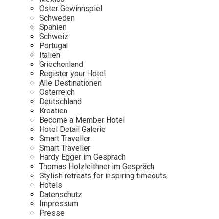
Osterkalender
Our Story
Kontakt
Oster Gewinnspiel
Mexico
Persönlichkeiten
Schweden
Career
Niederlande
Impressum
Spanien
Schweiz
Österreich
Portugal
Adventkalender
Italien
Portugal
Griechenland
Schweden
Register your Hotel
Alle Destinationen
Spanien
Österreich
Schweiz
Deutschland
Kroatien
USA
Become a Member Hotel
Hotel Detail Galerie
Smart Traveller
Smart Traveller
Hardy Egger im Gespräch
Thomas Holzleithner im Gespräch
Stylish retreats for inspiring timeouts
Hotels
Datenschutz
Impressum
Presse