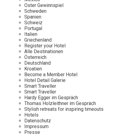
Osterkalender
Our Story
Kontakt
Oster Gewinnspiel
Mexico
Persönlichkeiten
Schweden
Career
Niederlande
Impressum
Spanien
Schweiz
Österreich
Portugal
Adventkalender
Italien
Portugal
Griechenland
Schweden
Register your Hotel
Alle Destinationen
Spanien
Österreich
Schweiz
Deutschland
Kroatien
USA
Become a Member Hotel
Hotel Detail Galerie
Smart Traveller
Smart Traveller
Hardy Egger im Gespräch
Thomas Holzleithner im Gespräch
Stylish retreats for inspiring timeouts
Hotels
Datenschutz
Impressum
Presse