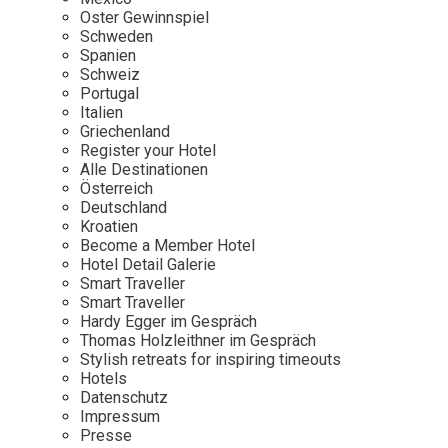
Osterkalender
Our Story
Kontakt
Oster Gewinnspiel
Mexico
Persönlichkeiten
Schweden
Career
Niederlande
Impressum
Spanien
Schweiz
Österreich
Portugal
Adventkalender
Italien
Portugal
Griechenland
Schweden
Register your Hotel
Alle Destinationen
Spanien
Österreich
Schweiz
Deutschland
Kroatien
USA
Become a Member Hotel
Hotel Detail Galerie
Smart Traveller
Smart Traveller
Hardy Egger im Gespräch
Thomas Holzleithner im Gespräch
Stylish retreats for inspiring timeouts
Hotels
Datenschutz
Impressum
Presse