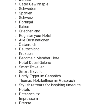
Osterkalender
Our Story
Kontakt
Oster Gewinnspiel
Mexico
Persönlichkeiten
Schweden
Career
Niederlande
Impressum
Spanien
Schweiz
Österreich
Portugal
Adventkalender
Italien
Portugal
Griechenland
Schweden
Register your Hotel
Alle Destinationen
Spanien
Österreich
Schweiz
Deutschland
Kroatien
USA
Become a Member Hotel
Hotel Detail Galerie
Smart Traveller
Smart Traveller
Hardy Egger im Gespräch
Thomas Holzleithner im Gespräch
Stylish retreats for inspiring timeouts
Hotels
Datenschutz
Impressum
Presse