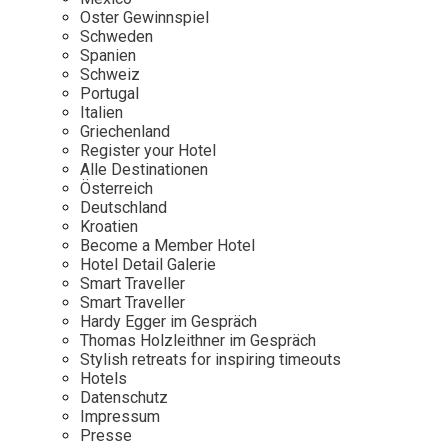
Osterkalender
Our Story
Kontakt
Oster Gewinnspiel
Mexico
Persönlichkeiten
Schweden
Career
Niederlande
Impressum
Spanien
Schweiz
Österreich
Portugal
Adventkalender
Italien
Portugal
Griechenland
Schweden
Register your Hotel
Alle Destinationen
Spanien
Österreich
Schweiz
Deutschland
Kroatien
USA
Become a Member Hotel
Hotel Detail Galerie
Smart Traveller
Smart Traveller
Hardy Egger im Gespräch
Thomas Holzleithner im Gespräch
Stylish retreats for inspiring timeouts
Hotels
Datenschutz
Impressum
Presse