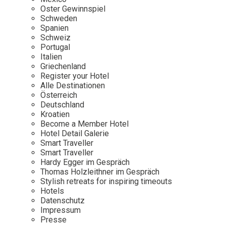
Osterkalender
Our Story
Kontakt
Oster Gewinnspiel
Mexico
Persönlichkeiten
Schweden
Career
Niederlande
Impressum
Spanien
Schweiz
Österreich
Portugal
Adventkalender
Italien
Portugal
Griechenland
Schweden
Register your Hotel
Alle Destinationen
Spanien
Österreich
Schweiz
Deutschland
Kroatien
USA
Become a Member Hotel
Hotel Detail Galerie
Smart Traveller
Smart Traveller
Hardy Egger im Gespräch
Thomas Holzleithner im Gespräch
Stylish retreats for inspiring timeouts
Hotels
Datenschutz
Impressum
Presse