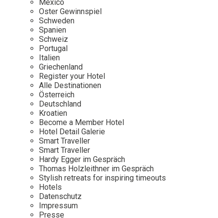
Mexico
Oster Gewinnspiel
Wellness
Japan
Osterkalend
Schweden
Kroatien
Persönlichk
Spanien
Schweiz
Mexico
Portugal
Niederlande
Italien
Griechenland
Österreich
Register your Hotel
Portugal
Alle Destinationen
Österreich
Schweden
Deutschland
Kroatien
Spanien
Become a Member Hotel
Schweiz
Hotel Detail Galerie
Smart Traveller
USA
Smart Traveller
Hardy Egger im Gespräch
Thomas Holzleithner im Gespräch
Stylish retreats for inspiring timeouts
Hotels
Datenschutz
Impressum
Presse