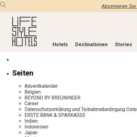
Abonnieren Sie 
Hotels
Destinationen
Stories
Hotels
Destinationen
Stories
Seiten
Alle Hotels
Alle Destinationen
Alle Stories
Adventkalender
Alpine Lifestyle
Belgien
Adventkalen
Belgien
BEYOND BY BREUNINGER
Beach
Deutschland
Aktiv & Wel
Career
City
Griechenland
Culture
Datenschutzerklärung und Teilnahmebedingung Oste
ERSTE BANK & SPARKASSE
Countryside
Indien
Design & Arc
Indien
Mindful Traveller
Indonesien
Eat & Drink
Indonesien
Japan
New Member
Italien
Mindful Trav