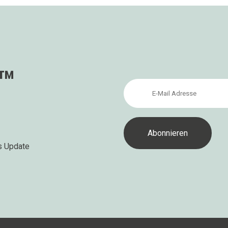
s™
s Update