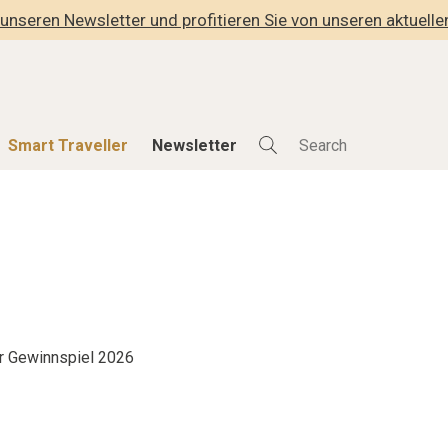
unseren Newsletter und profitieren Sie von unseren aktuell
Smart Traveller
Newsletter
Shop
Smart Travelle
Alle Produkte
Alle Smart Deals
der
Lifestylehotels BOOK
Smart Traveller
lness
The Stylemate Magazin/e
Newsletter Anmel
Gutschein/Voucher
r Gewinnspiel 2026
hitektur
eller