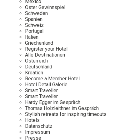
Mexico
Oster Gewinnspiel
Wellness
Japan
Osterkalend
Schweden
Kroatien
Persönlichk
Spanien
Schweiz
Mexico
Portugal
Niederlande
Italien
Griechenland
Österreich
Register your Hotel
Portugal
Alle Destinationen
Österreich
Schweden
Deutschland
Kroatien
Spanien
Become a Member Hotel
Schweiz
Hotel Detail Galerie
Smart Traveller
USA
Smart Traveller
Hardy Egger im Gespräch
Thomas Holzleithner im Gespräch
Stylish retreats for inspiring timeouts
Hotels
Datenschutz
Impressum
Presse