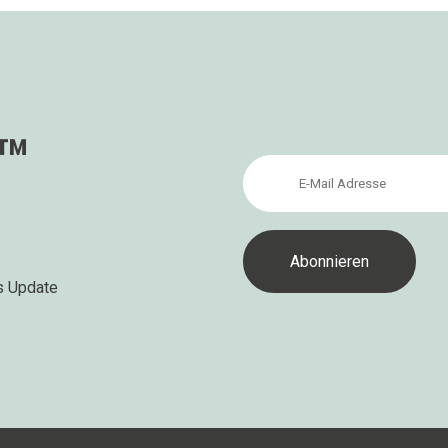
s™
s Update