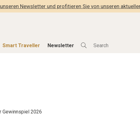
unseren Newsletter und profitieren Sie von unseren aktuell
Smart Traveller
Newsletter
Shop
Smart Travelle
Alle Produkte
Alle Smart Deals
der
Lifestylehotels BOOK
Smart Traveller
lness
The Stylemate Magazin/e
Newsletter Anmel
Gutschein/Voucher
r Gewinnspiel 2026
hitektur
eller