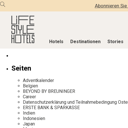
Abonnieren Sie 
Hotels
Destinationen
Stories
Hotels
Destinationen
Stories
Seiten
Alle Hotels
Alle Destinationen
Alle Stories
Adventkalender
Alpine Lifestyle
Belgien
Adventkalen
Belgien
BEYOND BY BREUNINGER
Beach
Deutschland
Aktiv & Wel
Career
City
Griechenland
Culture
Datenschutzerklärung und Teilnahmebedingung Oste
ERSTE BANK & SPARKASSE
Countryside
Indien
Design & Arc
Indien
Mindful Traveller
Indonesien
Eat & Drink
Indonesien
Japan
New Member
Italien
Mindful Trav