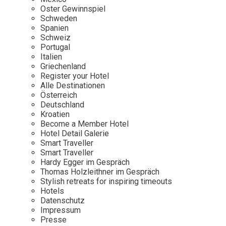
Osterkalender
Our Story
Kontakt
Oster Gewinnspiel
Mexico
Persönlichkeiten
Schweden
Career
Niederlande
Impressum
Spanien
Schweiz
Österreich
Portugal
Adventkalender
Italien
Portugal
Griechenland
Schweden
Register your Hotel
Alle Destinationen
Spanien
Österreich
Schweiz
Deutschland
Kroatien
USA
Become a Member Hotel
Hotel Detail Galerie
Smart Traveller
Smart Traveller
Hardy Egger im Gespräch
Thomas Holzleithner im Gespräch
Stylish retreats for inspiring timeouts
Hotels
Datenschutz
Impressum
Presse