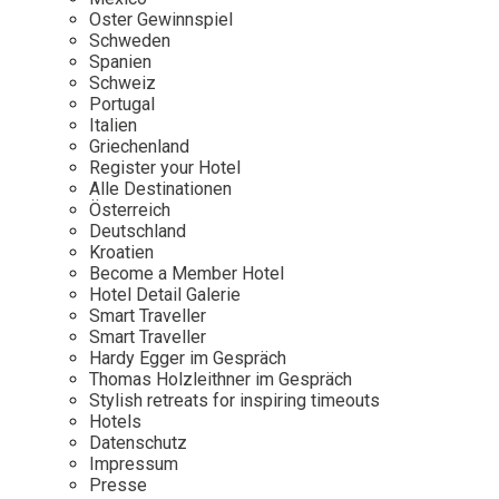
Osterkalender
Our Story
Kontakt
Oster Gewinnspiel
Mexico
Persönlichkeiten
Schweden
Career
Niederlande
Impressum
Spanien
Schweiz
Österreich
Portugal
Adventkalender
Italien
Portugal
Griechenland
Schweden
Register your Hotel
Alle Destinationen
Spanien
Österreich
Schweiz
Deutschland
Kroatien
USA
Become a Member Hotel
Hotel Detail Galerie
Smart Traveller
Smart Traveller
Hardy Egger im Gespräch
Thomas Holzleithner im Gespräch
Stylish retreats for inspiring timeouts
Hotels
Datenschutz
Impressum
Presse