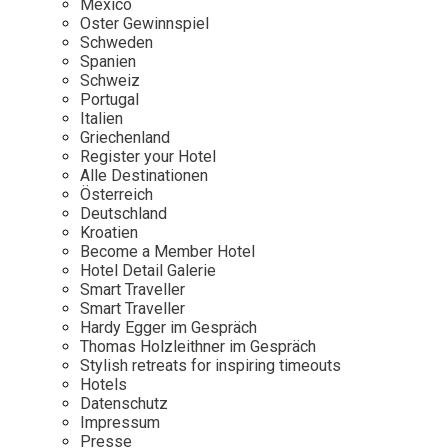
Mexico
Oster Gewinnspiel
Wellness
Japan
Osterkalend
Schweden
Kroatien
Persönlichk
Spanien
Schweiz
Mexico
Portugal
Niederlande
Italien
Griechenland
Österreich
Register your Hotel
Portugal
Alle Destinationen
Österreich
Schweden
Deutschland
Kroatien
Spanien
Become a Member Hotel
Schweiz
Hotel Detail Galerie
Smart Traveller
USA
Smart Traveller
Hardy Egger im Gespräch
Thomas Holzleithner im Gespräch
Stylish retreats for inspiring timeouts
Hotels
Datenschutz
Impressum
Presse