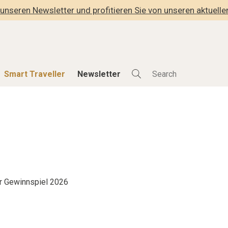
unseren Newsletter und profitieren Sie von unseren aktuell
Smart Traveller
Newsletter
Shop
Smart Travelle
Alle Produkte
Alle Smart Deals
der
Lifestylehotels BOOK
Smart Traveller
lness
The Stylemate Magazin/e
Newsletter Anmel
Gutschein/Voucher
r Gewinnspiel 2026
hitektur
eller