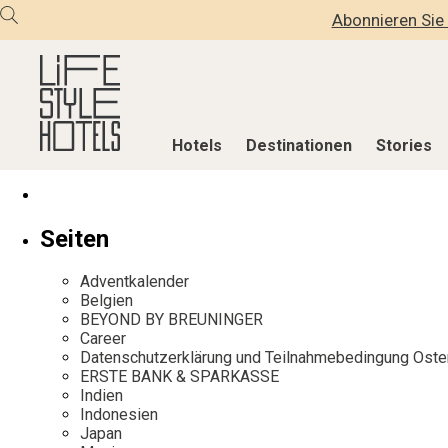
Abonnieren Sie 
Hotels
Destinationen
Stories
Hotels
Destinationen
Stories
Seiten
Alle Hotels
Alle Destinationen
Alle Stories
Adventkalender
Alpine Lifestyle
Belgien
Adventkalen
Belgien
BEYOND BY BREUNINGER
Beach
Deutschland
Aktiv & Wel
Career
City
Griechenland
Culture
Datenschutzerklärung und Teilnahmebedingung Oste
ERSTE BANK & SPARKASSE
Countryside
Indien
Design & Arc
Indien
Mindful Traveller
Indonesien
Eat & Drink
Indonesien
Japan
New Member
Italien
Mindful Trav