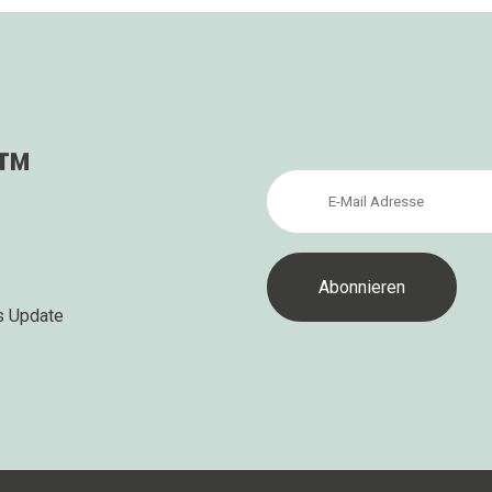
s™
s Update