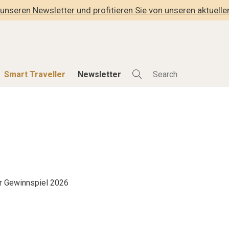
unseren Newsletter und profitieren Sie von unseren aktuell
Smart Traveller
Newsletter
Shop
Smart Travelle
Alle Produkte
Alle Smart Deals
der
Lifestylehotels BOOK
Smart Traveller
lness
The Stylemate Magazin/e
Newsletter Anmel
Gutschein/Voucher
r Gewinnspiel 2026
hitektur
eller