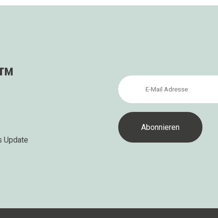
s™
s Update