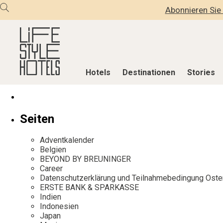
Abonnieren Sie 
Hotels
Destinationen
Stories
Hotels
Destinationen
Stories
Seiten
Alle Hotels
Alle Destinationen
Alle Stories
Adventkalender
Alpine Lifestyle
Belgien
Adventkalen
Belgien
BEYOND BY BREUNINGER
Beach
Deutschland
Aktiv & Wel
Career
City
Griechenland
Culture
Datenschutzerklärung und Teilnahmebedingung Oste
ERSTE BANK & SPARKASSE
Countryside
Indien
Design & Arc
Indien
Mindful Traveller
Indonesien
Eat & Drink
Indonesien
Japan
New Member
Italien
Mindful Trav