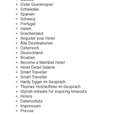
Osterkalender
Our Story
Kontakt
Oster Gewinnspiel
Mexico
Persönlichkeiten
Schweden
Career
Niederlande
Impressum
Spanien
Schweiz
Österreich
Portugal
Adventkalender
Italien
Portugal
Griechenland
Schweden
Register your Hotel
Alle Destinationen
Spanien
Österreich
Schweiz
Deutschland
Kroatien
USA
Become a Member Hotel
Hotel Detail Galerie
Smart Traveller
Smart Traveller
Hardy Egger im Gespräch
Thomas Holzleithner im Gespräch
Stylish retreats for inspiring timeouts
Hotels
Datenschutz
Impressum
Presse