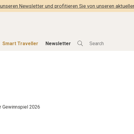
unseren Newsletter und profitieren Sie von unseren aktuell
Smart Traveller
Newsletter
Shop
Smart Travelle
Alle Produkte
Alle Smart Deals
der
Lifestylehotels BOOK
Smart Traveller
lness
The Stylemate Magazin/e
Newsletter Anmel
Gutschein/Voucher
r Gewinnspiel 2026
hitektur
eller