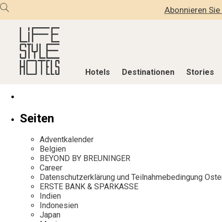
Abonnieren Sie 
Hotels
Destinationen
Stories
Hotels
Destinationen
Stories
Seiten
Alle Hotels
Alle Destinationen
Alle Stories
Adventkalender
Alpine Lifestyle
Belgien
Adventkalen
Belgien
BEYOND BY BREUNINGER
Beach
Deutschland
Aktiv & Wel
Career
City
Griechenland
Culture
Datenschutzerklärung und Teilnahmebedingung Oste
ERSTE BANK & SPARKASSE
Countryside
Indien
Design & Arc
Indien
Mindful Traveller
Indonesien
Eat & Drink
Indonesien
Japan
New Member
Italien
Mindful Trav