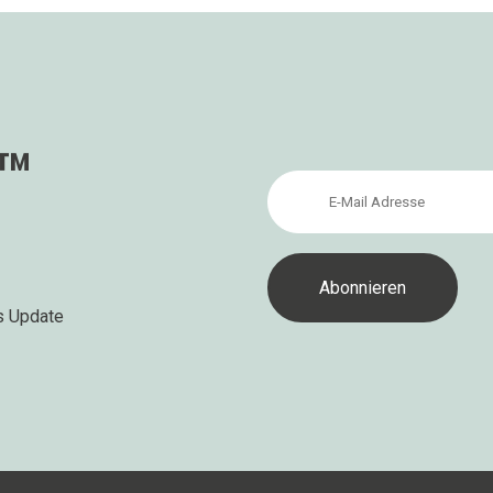
s™
s Update