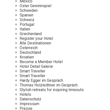
Mexico
Oster Gewinnspiel
Wellness
Japan
Osterkalend
Schweden
Kroatien
Persönlichk
Spanien
Schweiz
Mexico
Portugal
Niederlande
Italien
Griechenland
Österreich
Register your Hotel
Portugal
Alle Destinationen
Österreich
Schweden
Deutschland
Kroatien
Spanien
Become a Member Hotel
Schweiz
Hotel Detail Galerie
Smart Traveller
USA
Smart Traveller
Hardy Egger im Gespräch
Thomas Holzleithner im Gespräch
Stylish retreats for inspiring timeouts
Hotels
Datenschutz
Impressum
Presse