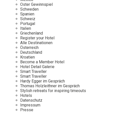
Osterkalender
Our Story
Kontakt
Oster Gewinnspiel
Mexico
Persönlichkeiten
Schweden
Career
Niederlande
Impressum
Spanien
Schweiz
Österreich
Portugal
Adventkalender
Italien
Portugal
Griechenland
Schweden
Register your Hotel
Alle Destinationen
Spanien
Österreich
Schweiz
Deutschland
Kroatien
USA
Become a Member Hotel
Hotel Detail Galerie
Smart Traveller
Smart Traveller
Hardy Egger im Gespräch
Thomas Holzleithner im Gespräch
Stylish retreats for inspiring timeouts
Hotels
Datenschutz
Impressum
Presse