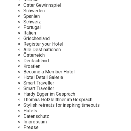
Osterkalender
Our Story
Kontakt
Oster Gewinnspiel
Mexico
Persönlichkeiten
Schweden
Career
Niederlande
Impressum
Spanien
Schweiz
Österreich
Portugal
Adventkalender
Italien
Portugal
Griechenland
Schweden
Register your Hotel
Alle Destinationen
Spanien
Österreich
Schweiz
Deutschland
Kroatien
USA
Become a Member Hotel
Hotel Detail Galerie
Smart Traveller
Smart Traveller
Hardy Egger im Gespräch
Thomas Holzleithner im Gespräch
Stylish retreats for inspiring timeouts
Hotels
Datenschutz
Impressum
Presse