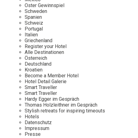
Osterkalender
Our Story
Kontakt
Oster Gewinnspiel
Mexico
Persönlichkeiten
Schweden
Career
Niederlande
Impressum
Spanien
Schweiz
Österreich
Portugal
Adventkalender
Italien
Portugal
Griechenland
Schweden
Register your Hotel
Alle Destinationen
Spanien
Österreich
Schweiz
Deutschland
Kroatien
USA
Become a Member Hotel
Hotel Detail Galerie
Smart Traveller
Smart Traveller
Hardy Egger im Gespräch
Thomas Holzleithner im Gespräch
Stylish retreats for inspiring timeouts
Hotels
Datenschutz
Impressum
Presse