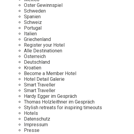
Osterkalender
Our Story
Kontakt
Oster Gewinnspiel
Mexico
Persönlichkeiten
Schweden
Career
Niederlande
Impressum
Spanien
Schweiz
Österreich
Portugal
Adventkalender
Italien
Portugal
Griechenland
Schweden
Register your Hotel
Alle Destinationen
Spanien
Österreich
Schweiz
Deutschland
Kroatien
USA
Become a Member Hotel
Hotel Detail Galerie
Smart Traveller
Smart Traveller
Hardy Egger im Gespräch
Thomas Holzleithner im Gespräch
Stylish retreats for inspiring timeouts
Hotels
Datenschutz
Impressum
Presse