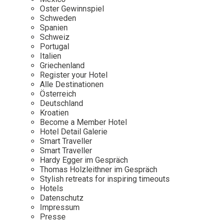
Osterkalender
Our Story
Kontakt
Oster Gewinnspiel
Mexico
Persönlichkeiten
Schweden
Career
Niederlande
Impressum
Spanien
Schweiz
Österreich
Portugal
Adventkalender
Italien
Portugal
Griechenland
Schweden
Register your Hotel
Alle Destinationen
Spanien
Österreich
Schweiz
Deutschland
Kroatien
USA
Become a Member Hotel
Hotel Detail Galerie
Smart Traveller
Smart Traveller
Hardy Egger im Gespräch
Thomas Holzleithner im Gespräch
Stylish retreats for inspiring timeouts
Hotels
Datenschutz
Impressum
Presse