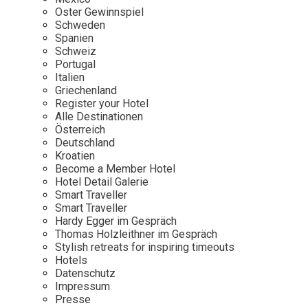
Osterkalender
Our Story
Kontakt
Oster Gewinnspiel
Mexico
Persönlichkeiten
Schweden
Career
Niederlande
Impressum
Spanien
Schweiz
Österreich
Portugal
Adventkalender
Italien
Portugal
Griechenland
Schweden
Register your Hotel
Alle Destinationen
Spanien
Österreich
Schweiz
Deutschland
Kroatien
USA
Become a Member Hotel
Hotel Detail Galerie
Smart Traveller
Smart Traveller
Hardy Egger im Gespräch
Thomas Holzleithner im Gespräch
Stylish retreats for inspiring timeouts
Hotels
Datenschutz
Impressum
Presse