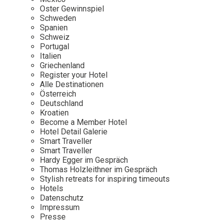
Osterkalender
Our Story
Kontakt
Oster Gewinnspiel
Mexico
Persönlichkeiten
Schweden
Career
Niederlande
Impressum
Spanien
Schweiz
Österreich
Portugal
Adventkalender
Italien
Portugal
Griechenland
Schweden
Register your Hotel
Alle Destinationen
Spanien
Österreich
Schweiz
Deutschland
Kroatien
USA
Become a Member Hotel
Hotel Detail Galerie
Smart Traveller
Smart Traveller
Hardy Egger im Gespräch
Thomas Holzleithner im Gespräch
Stylish retreats for inspiring timeouts
Hotels
Datenschutz
Impressum
Presse