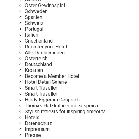
Osterkalender
Our Story
Kontakt
Oster Gewinnspiel
Mexico
Persönlichkeiten
Schweden
Career
Niederlande
Impressum
Spanien
Schweiz
Österreich
Portugal
Adventkalender
Italien
Portugal
Griechenland
Schweden
Register your Hotel
Alle Destinationen
Spanien
Österreich
Schweiz
Deutschland
Kroatien
USA
Become a Member Hotel
Hotel Detail Galerie
Smart Traveller
Smart Traveller
Hardy Egger im Gespräch
Thomas Holzleithner im Gespräch
Stylish retreats for inspiring timeouts
Hotels
Datenschutz
Impressum
Presse