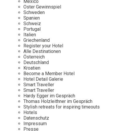
Mexico
Oster Gewinnspiel
Wellness
Japan
Osterkalend
Schweden
Kroatien
Persönlichk
Spanien
Schweiz
Mexico
Portugal
Niederlande
Italien
Griechenland
Österreich
Register your Hotel
Portugal
Alle Destinationen
Österreich
Schweden
Deutschland
Kroatien
Spanien
Become a Member Hotel
Schweiz
Hotel Detail Galerie
Smart Traveller
USA
Smart Traveller
Hardy Egger im Gespräch
Thomas Holzleithner im Gespräch
Stylish retreats for inspiring timeouts
Hotels
Datenschutz
Impressum
Presse