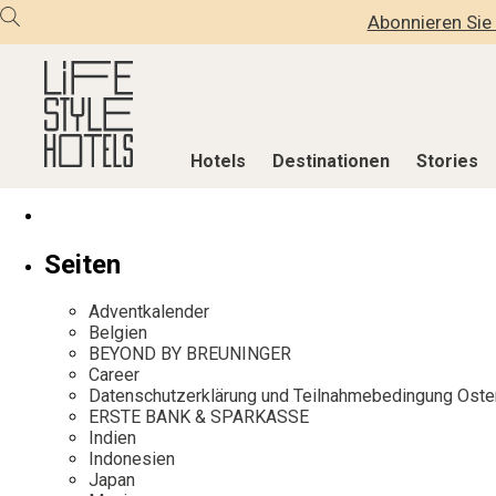
Abonnieren Sie 
Hotels
Destinationen
Stories
Hotels
Destinationen
Stories
Seiten
Alle Hotels
Alle Destinationen
Alle Stories
Adventkalender
Alpine Lifestyle
Belgien
Adventkalen
Belgien
BEYOND BY BREUNINGER
Beach
Deutschland
Aktiv & Wel
Career
City
Griechenland
Culture
Datenschutzerklärung und Teilnahmebedingung Oste
ERSTE BANK & SPARKASSE
Countryside
Indien
Design & Arc
Indien
Mindful Traveller
Indonesien
Eat & Drink
Indonesien
Japan
New Member
Italien
Mindful Trav