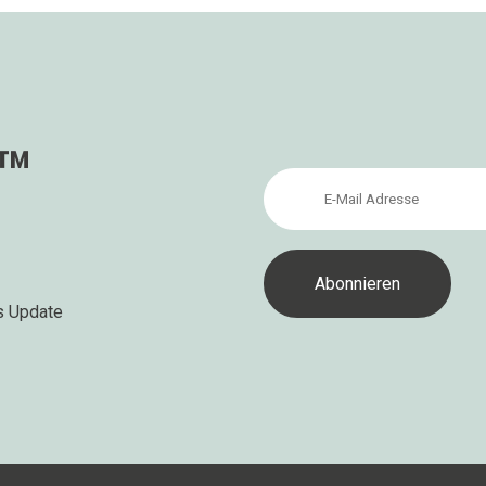
s™
s Update