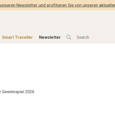
unseren Newsletter und profitieren Sie von unseren aktuell
Smart Traveller
Newsletter
Shop
Smart Travelle
Alle Produkte
Alle Smart Deals
der
Lifestylehotels BOOK
Smart Traveller
lness
The Stylemate Magazin/e
Newsletter Anmel
Gutschein/Voucher
r Gewinnspiel 2026
hitektur
eller