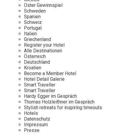
Osterkalender
Our Story
Kontakt
Oster Gewinnspiel
Mexico
Persönlichkeiten
Schweden
Career
Niederlande
Impressum
Spanien
Schweiz
Österreich
Portugal
Adventkalender
Italien
Portugal
Griechenland
Schweden
Register your Hotel
Alle Destinationen
Spanien
Österreich
Schweiz
Deutschland
Kroatien
USA
Become a Member Hotel
Hotel Detail Galerie
Smart Traveller
Smart Traveller
Hardy Egger im Gespräch
Thomas Holzleithner im Gespräch
Stylish retreats for inspiring timeouts
Hotels
Datenschutz
Impressum
Presse