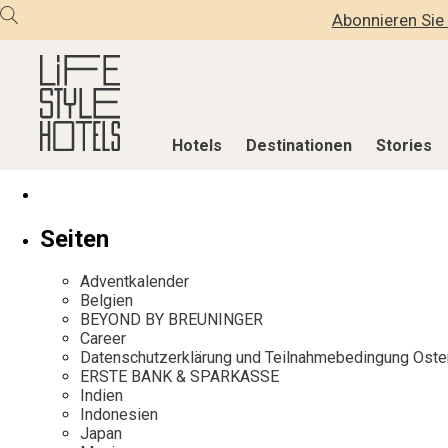
Abonnieren Sie 
Hotels
Destinationen
Stories
Hotels
Destinationen
Stories
Seiten
Alle Hotels
Alle Destinationen
Alle Stories
Adventkalender
Alpine Lifestyle
Belgien
Adventkalen
Belgien
BEYOND BY BREUNINGER
Beach
Deutschland
Aktiv & Wel
Career
City
Griechenland
Culture
Datenschutzerklärung und Teilnahmebedingung Oste
ERSTE BANK & SPARKASSE
Countryside
Indien
Design & Arc
Indien
Mindful Traveller
Indonesien
Eat & Drink
Indonesien
Japan
New Member
Italien
Mindful Trav