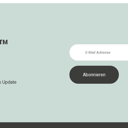
s™
s Update