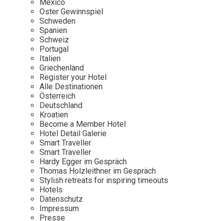
Mexico
Oster Gewinnspiel
Wellness
Japan
Osterkalend
Schweden
Kroatien
Persönlichk
Spanien
Schweiz
Mexico
Portugal
Niederlande
Italien
Griechenland
Österreich
Register your Hotel
Portugal
Alle Destinationen
Österreich
Schweden
Deutschland
Kroatien
Spanien
Become a Member Hotel
Schweiz
Hotel Detail Galerie
Smart Traveller
USA
Smart Traveller
Hardy Egger im Gespräch
Thomas Holzleithner im Gespräch
Stylish retreats for inspiring timeouts
Hotels
Datenschutz
Impressum
Presse