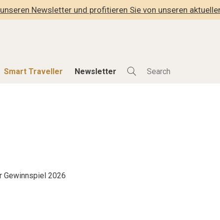
unseren Newsletter und profitieren Sie von unseren aktuell
Smart Traveller
Newsletter
Shop
Smart Travelle
Alle Produkte
Alle Smart Deals
der
Lifestylehotels BOOK
Smart Traveller
lness
The Stylemate Magazin/e
Newsletter Anmel
Gutschein/Voucher
r Gewinnspiel 2026
hitektur
eller