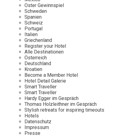
Osterkalender
Our Story
Kontakt
Oster Gewinnspiel
Mexico
Persönlichkeiten
Schweden
Career
Niederlande
Impressum
Spanien
Schweiz
Österreich
Portugal
Adventkalender
Italien
Portugal
Griechenland
Schweden
Register your Hotel
Alle Destinationen
Spanien
Österreich
Schweiz
Deutschland
Kroatien
USA
Become a Member Hotel
Hotel Detail Galerie
Smart Traveller
Smart Traveller
Hardy Egger im Gespräch
Thomas Holzleithner im Gespräch
Stylish retreats for inspiring timeouts
Hotels
Datenschutz
Impressum
Presse