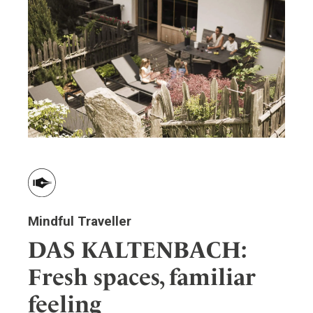
Wellness
Japan
Osterkalend
Kroatien
Persönlichk
Mexico
Niederlande
Österreich
Portugal
Schweden
Spanien
Schweiz
USA
Mindful Traveller
DAS KALTENBACH:
Fresh spaces, familiar
feeling