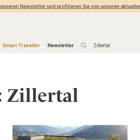
unseren Newsletter und profitieren Sie von unseren aktuell
Smart Traveller
Newsletter
Shop
Smart Travelle
Alle Produkte
Alle Smart Deals
 Zillertal
der
Lifestylehotels BOOK
Smart Traveller
lness
The Stylemate Magazin/e
Newsletter Anmel
Gutschein/Voucher
hitektur
eller