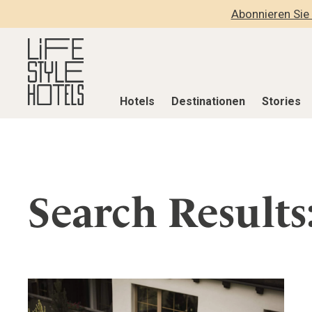
Abonnieren Sie 
Hotels
Destinationen
Stories
Hotels
Destinationen
Stories
Alle Hotels
Alle Destinationen
Alle Stories
Search Results:
Alpine Lifestyle
Belgien
Adventkalen
Beach
Deutschland
Aktiv & Wel
City
Griechenland
Culture
Countryside
Indien
Design & Arc
Mindful Traveller
Indonesien
Eat & Drink
New Member
Italien
Mindful Trav