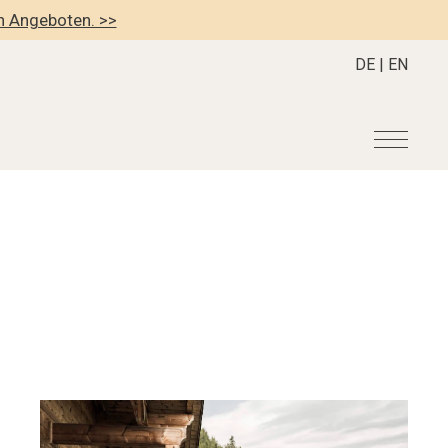
en Angeboten. >>
DE
|
EN
r
Become a member
About us
Member Benefits
Mission Statement
Register your Hotel
Our Story
dung
Career