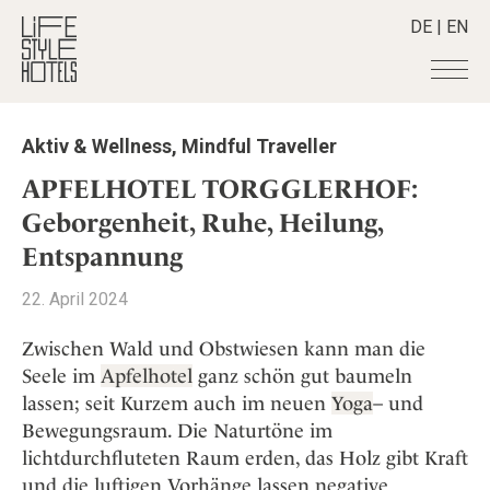
DE
|
EN
Hotels
+
Aktiv & Wellness
,
Mindful Traveller
Destinationen
+
Alle Hotels
APFELHOTEL TORGGLERHOF:
Alpine Lifestyle
Stories
+
Geborgenheit, Ruhe, Heilung,
Alle Destinationen
Beach
Entspannung
Belgien
Shop
+
Alle Stories
City
Deutschland
Adventkalender
Smart Traveller
+
22. April 2024
Alle Produkte
Countryside
Griechenland
Aktiv & Wellness
Lifestylehotels BOOK
Newsletter
Mindful Traveller
Alle Smart Deals
Zwischen Wald und Obstwiesen kann man die
Indien
Culture
The Stylemate Magazin/e
Seele im
Apfelhotel
ganz schön gut baumeln
New Member
Smart Traveller
Become a member
+
Indonesien
Design & Architektur
Gutschein/Voucher
lassen; seit Kurzem auch im neuen
Yoga
– und
Wellness
Newsletter Anmeldung
Italien
About us
+
Eat & Drink
Member Benefits
Bewegungsraum. Die Naturtöne im
Japan
lichtdurchfluteten Raum erden, das Holz gibt Kraft
Mindful Traveller
Register your Hotel
Mission Statement
Kroatien
und die luftigen Vorhänge lassen negative