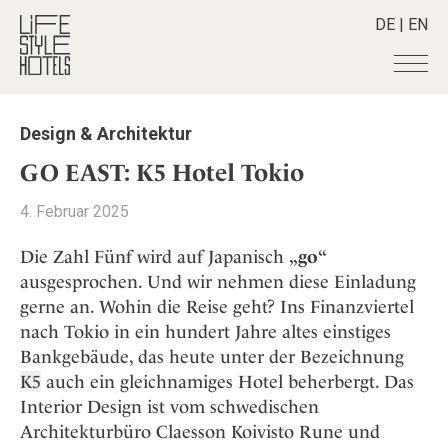
DE
|
EN
Hotels
+
Design & Architektur
Destinationen
+
Alle Hotels
GO EAST: K5 Hotel Tokio
Alpine Lifestyle
Stories
+
Alle Destinationen
4. Februar 2025
Beach
Belgien
Shop
+
Alle Stories
City
Die Zahl Fünf wird auf Japanisch
„go“
Deutschland
Adventkalender
Smart Traveller
+
Alle Produkte
ausgesprochen. Und wir nehmen diese Einladung
Countryside
Griechenland
Aktiv & Wellness
gerne an. Wohin die Reise geht? Ins Finanzviertel
Lifestylehotels BOOK
Newsletter
Mindful Traveller
Alle Smart Deals
Indien
Culture
nach Tokio in ein hundert Jahre altes einstiges
The Stylemate Magazin/e
New Member
Smart Traveller
Become a member
+
Indonesien
Bankgebäude, das heute unter der Bezeichnung
Design & Architektur
Gutschein/Voucher
Wellness
Newsletter Anmeldung
K5
auch ein gleichnamiges Hotel beherbergt. Das
Italien
About us
+
Eat & Drink
Member Benefits
Interior Design ist vom schwedischen
Japan
Mindful Traveller
Register your Hotel
Mission Statement
Architekturbüro Claesson Koivisto Rune und
Kroatien