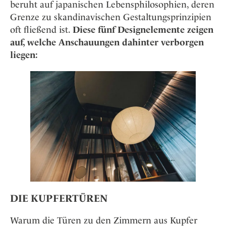
Osterkalender
beruht auf japanischen Lebensphilosophien, deren
Our Story
Kontakt
Mexico
Persönlichkeiten
Grenze zu skandinavischen Gestaltungsprinzipien
Career
Niederlande
Impressum
oft fließend ist.
Diese fünf Designelemente zeigen
auf, welche Anschauungen dahinter verborgen
Österreich
Adventkalender
liegen:
Portugal
Schweden
Spanien
Schweiz
USA
DIE KUPFERTÜREN
Warum die Türen zu den Zimmern aus Kupfer