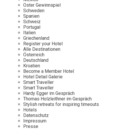
Osterkalender
Our Story
Kontakt
Oster Gewinnspiel
Mexico
Persönlichkeiten
Schweden
Career
Niederlande
Impressum
Spanien
Schweiz
Österreich
Portugal
Adventkalender
Italien
Portugal
Griechenland
Schweden
Register your Hotel
Alle Destinationen
Spanien
Österreich
Schweiz
Deutschland
Kroatien
USA
Become a Member Hotel
Hotel Detail Galerie
Smart Traveller
Smart Traveller
Hardy Egger im Gespräch
Thomas Holzleithner im Gespräch
Stylish retreats for inspiring timeouts
Hotels
Datenschutz
Impressum
Presse