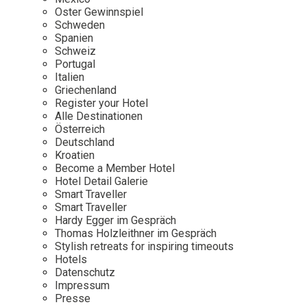
Osterkalender
Our Story
Kontakt
Oster Gewinnspiel
Mexico
Persönlichkeiten
Schweden
Career
Niederlande
Impressum
Spanien
Schweiz
Österreich
Portugal
Adventkalender
Italien
Portugal
Griechenland
Schweden
Register your Hotel
Alle Destinationen
Spanien
Österreich
Schweiz
Deutschland
Kroatien
USA
Become a Member Hotel
Hotel Detail Galerie
Smart Traveller
Smart Traveller
Hardy Egger im Gespräch
Thomas Holzleithner im Gespräch
Stylish retreats for inspiring timeouts
Hotels
Datenschutz
Impressum
Presse