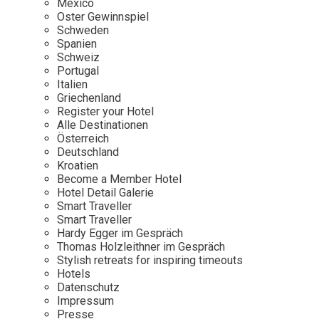
Mexico
Oster Gewinnspiel
Wellness
Japan
Osterkalend
Schweden
Kroatien
Persönlichk
Spanien
Schweiz
Mexico
Portugal
Niederlande
Italien
Griechenland
Österreich
Register your Hotel
Portugal
Alle Destinationen
Österreich
Schweden
Deutschland
Kroatien
Spanien
Become a Member Hotel
Schweiz
Hotel Detail Galerie
Smart Traveller
USA
Smart Traveller
Hardy Egger im Gespräch
Thomas Holzleithner im Gespräch
Stylish retreats for inspiring timeouts
Hotels
Datenschutz
Impressum
Presse