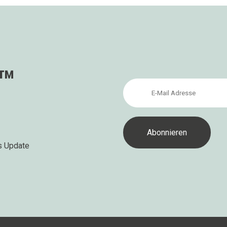
s™
s Update