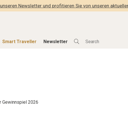
unseren Newsletter und profitieren Sie von unseren aktuell
Smart Traveller
Newsletter
Shop
Smart Travelle
Alle Produkte
Alle Smart Deals
der
Lifestylehotels BOOK
Smart Traveller
lness
The Stylemate Magazin/e
Newsletter Anmel
Gutschein/Voucher
r Gewinnspiel 2026
hitektur
eller