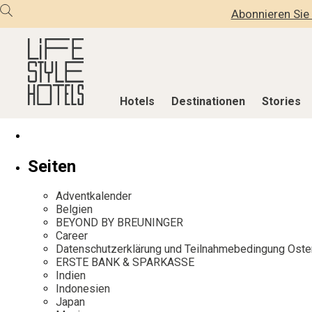
Abonnieren Sie 
Hotels
Destinationen
Stories
Hotels
Destinationen
Stories
Seiten
Alle Hotels
Alle Destinationen
Alle Stories
Adventkalender
Alpine Lifestyle
Belgien
Adventkalen
Belgien
BEYOND BY BREUNINGER
Beach
Deutschland
Aktiv & Wel
Career
City
Griechenland
Culture
Datenschutzerklärung und Teilnahmebedingung Oste
ERSTE BANK & SPARKASSE
Countryside
Indien
Design & Arc
Indien
Mindful Traveller
Indonesien
Eat & Drink
Indonesien
Japan
New Member
Italien
Mindful Trav