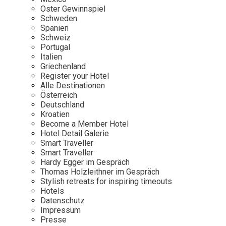
Osterkalender
Our Story
Kontakt
Oster Gewinnspiel
Mexico
Persönlichkeiten
Schweden
Career
Niederlande
Impressum
Spanien
Schweiz
Österreich
Portugal
Adventkalender
Italien
Portugal
Griechenland
Schweden
Register your Hotel
Alle Destinationen
Spanien
Österreich
Schweiz
Deutschland
Kroatien
USA
Become a Member Hotel
Hotel Detail Galerie
Smart Traveller
Smart Traveller
Hardy Egger im Gespräch
Thomas Holzleithner im Gespräch
Stylish retreats for inspiring timeouts
Hotels
Datenschutz
Impressum
Presse