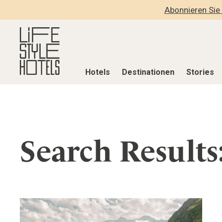
Abonnieren Sie 
Hotels
Destinationen
Stories
Hotels
Destinationen
Stories
Alle Hotels
Alle Destinationen
Alle Stories
Search Results:
Alpine Lifestyle
Belgien
Adventkalen
Beach
Deutschland
Aktiv & Wel
City
Griechenland
Culture
Countryside
Indien
Design & Arc
Mindful Traveller
Indonesien
Eat & Drink
New Member
Italien
Mindful Trav