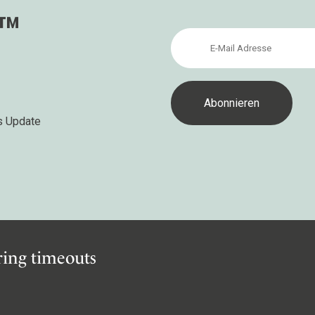
s™
s Update
iring timeouts