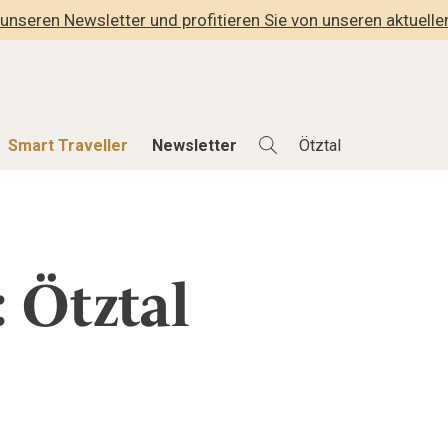
unseren Newsletter und profitieren Sie von unseren aktuell
Smart Traveller
Newsletter
Shop
Smart Travelle
Alle Produkte
Alle Smart Deals
 Ötztal
der
Lifestylehotels BOOK
Smart Traveller
lness
The Stylemate Magazin/e
Newsletter Anmel
Gutschein/Voucher
hitektur
eller