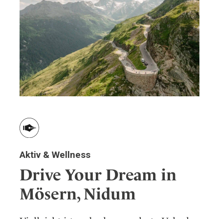
Wellness
Japan
Osterkalend
Kroatien
Persönlichk
Mexico
Niederlande
Österreich
Portugal
Schweden
Spanien
Schweiz
USA
Aktiv & Wellness
Drive Your Dream in
Mösern, Nidum