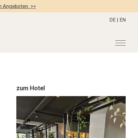
en Angeboten. >>
DE
|
EN
r
Become a member
About us
Member Benefits
Mission Statement
zum Hotel
Register your Hotel
Our Story
dung
Career