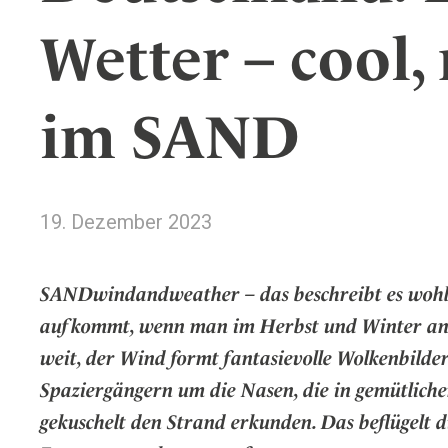
Wellness
Japan
Osterkalend
Wetter – cool, 
Kroatien
Persönlichk
Mexico
im SAND
Niederlande
Österreich
Portugal
Schweden
19. Dezember 2023
Spanien
Schweiz
SANDwindandweather – das beschreibt es wohl a
USA
aufkommt, wenn man im Herbst und Winter an de
weit, der Wind formt fantasievolle Wolkenbilder,
Spaziergängern um die Nasen, die in gemütlic
gekuschelt den Strand erkunden. Das beflügelt d