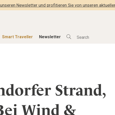
unseren Newsletter und profitieren Sie von unseren aktuell
Smart Traveller
Newsletter
Shop
Smart Travelle
Alle Produkte
Alle Smart Deals
der
Lifestylehotels BOOK
Smart Traveller
lness
The Stylemate Magazin/e
Newsletter Anmel
dorfer Strand,
Gutschein/Voucher
hitektur
Bei Wind &
eller