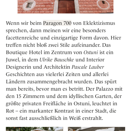
Osterkalender
Our Story
Kontakt
Mexico
Persönlichkeiten
Career
Niederlande
Impressum
Wenn wir beim
Paragon 700
von Eklektizismus
Österreich
sprechen, dann meinen wir eine besonders
Adventkalender
Portugal
facettenreiche und einzigartige Form davon. Hier
Schweden
treffen nicht bloß zwei Stile aufeinander. Das
Spanien
Boutique Hotel im Zentrum von
Ostuni
ist ein
Juwel, in dem
Ulrike Bauschke
und Interior
Schweiz
Designerin und Architektin
Pascale Lauber
USA
Geschichten aus vielerlei Zeiten und allerlei
Ländern zusammengebracht wurden. Das spürt
man bereits, bevor man es betritt. Der Palazzo mit
den 15 Zimmern und dem idyllischen Garten, der
größte privaten Freifläche in Ostuni, leuchtet in
Rot – ein markanter Kontrast in einer Stadt, die
sonst fast ausschließlich in Weiß erstrahlt.