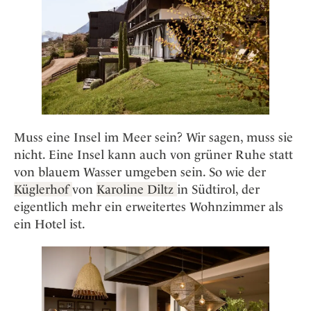
Osterkalender
Our Story
Kontakt
Mexico
Persönlichkeiten
Career
Niederlande
Impressum
Österreich
Adventkalender
Portugal
Schweden
Spanien
Muss eine Insel im Meer sein? Wir sagen, muss sie
Schweiz
nicht. Eine Insel kann auch von grüner Ruhe statt
USA
von blauem Wasser umgeben sein. So wie der
Küglerhof
von
Karoline Diltz
in Südtirol, der
eigentlich mehr ein erweitertes Wohnzimmer als
ein Hotel ist.