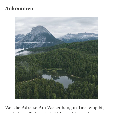
Osterkalender
Our Story
Kontakt
Mexico
Ankommen
Persönlichkeiten
Career
Niederlande
Impressum
Österreich
Adventkalender
Portugal
Schweden
Spanien
Schweiz
USA
Wer die Adresse Am Wiesenhang in Tirol eingibt,