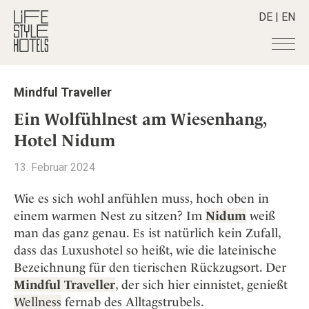
DE
|
EN
Hotels
+
Mindful Traveller
Destinationen
+
Alle Hotels
Ein Wolfühlnest am Wiesenhang,
Alpine Lifestyle
Stories
+
Hotel Nidum
Alle Destinationen
Beach
Belgien
Shop
+
Alle Stories
13. Februar 2024
City
Deutschland
Adventkalender
Smart Traveller
+
Alle Produkte
Countryside
Wie es sich wohl anfühlen muss, hoch oben in
Griechenland
Aktiv & Wellness
Lifestylehotels BOOK
Newsletter
einem warmen Nest zu sitzen? Im
Nidum
weiß
Mindful Traveller
Alle Smart Deals
Indien
Culture
man das ganz genau. Es ist natürlich kein Zufall,
The Stylemate Magazin/e
New Member
Smart Traveller
Become a member
+
Indonesien
Design & Architektur
dass das Luxushotel so heißt, wie die lateinische
Gutschein/Voucher
Wellness
Newsletter Anmeldung
Italien
Bezeichnung für den tierischen Rückzugsort. Der
About us
+
Eat & Drink
Member Benefits
Japan
Mindful Traveller
, der sich hier einnistet, genießt
Mindful Traveller
Register your Hotel
Mission Statement
Wellness
fernab des Alltagstrubels.
Kroatien