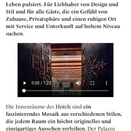
Osterkalender
Our Story
Leben pulsiert. Für Liebhaber von Design und
Kontakt
Mexico
Persönlichkeiten
Stil und für alle Gäste, die ein Gefühl von
Career
Niederlande
Impressum
Zuhause, Privatsphäre und einen ruhigen Ort
Österreich
mit Service und Unterkunft auf hohem Niveau
Adventkalender
Portugal
suchen.
Schweden
Spanien
Schweiz
USA
Die Innenräume des
Hotels
sind
ein
faszinierendes Mosaik aus verschiedenen Stilen,
die jedem Raum ein höchst originelles und
einzigartiges Aussehen verleihen
. Der Palazzo