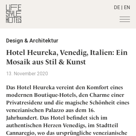
DE
|
EN
Hotels
+
Design & Architektur
Destinationen
+
Alle Hotels
Hotel Heureka, Venedig, Italien: Ein
Alpine Lifestyle
Stories
+
Mosaik aus Stil & Kunst
Alle Destinationen
Beach
Belgien
Shop
+
Alle Stories
13. November 2020
City
Deutschland
Adventkalender
Smart Traveller
+
Alle Produkte
Countryside
Das Hotel Heureka vereint den Komfort eines
Griechenland
Aktiv & Wellness
Lifestylehotels BOOK
Newsletter
modernen Boutique-Hotels, den Charme einer
Mindful Traveller
Alle Smart Deals
Indien
Culture
Privatresidenz und die magische Schönheit eines
The Stylemate Magazin/e
New Member
Smart Traveller
Become a member
+
Indonesien
Design & Architektur
venezianischen Palazzo aus dem 16.
Gutschein/Voucher
Wellness
Newsletter Anmeldung
Italien
Jahrhundert. Das Hotel befindet sich im
About us
+
Eat & Drink
Member Benefits
Japan
authentischen Herzen Venedigs, im Stadtteil
Mindful Traveller
Register your Hotel
Mission Statement
Cannaregio, wo das ursprüngliche venezianische
Kroatien