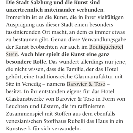
Osterkalender
Die Stadt Salzburg und die Kunst sind
Our Story
Kontakt
Mexico
Persönlichkeiten
unzertrennlich miteinander verbunden
.
Career
Niederlande
Impressum
Immerhin ist es die Kunst, die in ihrer vielfältigen
Ausprägung aus dieser Stadt einen besonders
Österreich
Adventkalender
faszinierenden Ort macht, an dem es immer etwas
Portugal
zu bestaunen gibt. Genau diese Verwandlungsgabe
Schweden
der Kunst beobachten wir auch im
Boutiquehotel
Spanien
Stein
.
Auch hier spielt die Kunst eine ganz
Schweiz
besondere Rolle.
Das wundert allerdings nur jene,
die nicht wissen, dass die Familie, der das Hotel
USA
gehört, eine traditionsreiche Glasmanufaktur mit
Sitz in Venedig – namens
Barovier & Toso
–
besitzt. In ihr entstanden eigens für das Hotel
Glaskunstwerke von Barovier & Toso in Form von
Leuchten und Lüstern, die im raffinierten
Zusammenspiel mit Stoffen aus dem ebenfalls
venezianischen Stoffhaus Rubelli das Haus in ein
Kunstwerk für sich verwandeln.