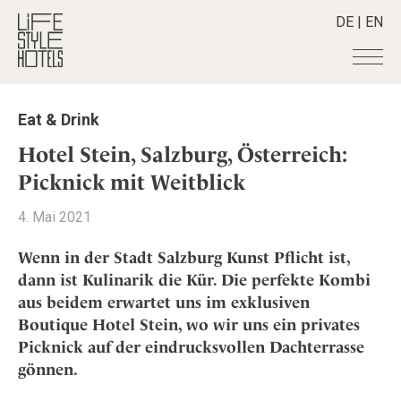
DE
|
EN
Hotels
+
Eat & Drink
Destinationen
+
Alle Hotels
Hotel Stein, Salzburg, Österreich:
Alpine Lifestyle
Stories
+
Picknick mit Weitblick
Alle Destinationen
Beach
Belgien
Shop
+
Alle Stories
4. Mai 2021
City
Deutschland
Adventkalender
Smart Traveller
+
Alle Produkte
Countryside
Wenn in der Stadt Salzburg Kunst Pflicht ist,
Griechenland
Aktiv & Wellness
Lifestylehotels BOOK
Newsletter
dann ist Kulinarik die Kür. Die perfekte Kombi
Mindful Traveller
Alle Smart Deals
Indien
Culture
aus beidem erwartet uns im exklusiven
The Stylemate Magazin/e
New Member
Smart Traveller
Become a member
+
Indonesien
Design & Architektur
Boutique Hotel Stein, wo wir uns ein privates
Gutschein/Voucher
Wellness
Newsletter Anmeldung
Italien
Picknick auf der eindrucksvollen Dachterrasse
About us
+
Eat & Drink
Member Benefits
Japan
gönnen.
Mindful Traveller
Register your Hotel
Mission Statement
Kroatien