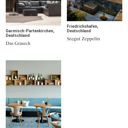
Osterkalender
Our Story
Kontakt
Mexico
Persönlichkeiten
Career
Niederlande
Impressum
Österreich
Friedrichshafen,
Adventkalender
Deutschland
Garmisch-Partenkirchen,
Portugal
Deutschland
Seegut Zeppelin
Schweden
Das Graseck
Spanien
Schweiz
USA