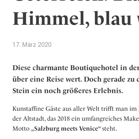
Wellness
Japan
Osterkalend
Himmel, blau 
Kroatien
Persönlichk
Mexico
Niederlande
17. März 2020
Österreich
Portugal
Schweden
Diese charmante Boutiquehotel in der 
Spanien
über eine Reise wert. Doch gerade zu d
Schweiz
Stein ein noch größeres Erlebnis.
USA
Kunstaffine Gäste aus aller Welt trifft man im
der Altstadt, das 2018 ein umfangreiches Mak
Motto
„Salzburg meets Venice“
steht.