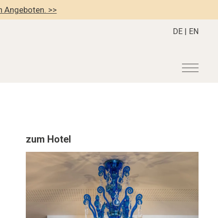
en Angeboten. >>
DE
|
EN
r
Become a member
About us
Member Benefits
Mission Statement
zum Hotel
Register your Hotel
Our Story
dung
Career