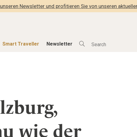
unseren Newsletter und profitieren Sie von unseren aktuell
Smart Traveller
Newsletter
Shop
Smart Travelle
Alle Produkte
Alle Smart Deals
der
Lifestylehotels BOOK
Smart Traveller
lness
The Stylemate Magazin/e
Newsletter Anmel
lzburg,
Gutschein/Voucher
hitektur
au wie der
eller