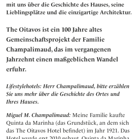
Osterkalender
Our Story
mit uns über die Geschichte des Hauses, seine
Kontakt
Mexico
Persönlichkeiten
Lieblingsplätze und die einzigartige Architektur.
Career
Niederlande
Impressum
Österreich
The Oitavos ist ein 100 Jahre altes
Adventkalender
Portugal
Gemeinschaftsprojekt der Familie
Schweden
Champalimaud, das im vergangenen
Spanien
Jahrzehnt einen maßgeblichen Wandel
Schweiz
erfuhr.
USA
Lifestylehotels: Herr Champalimaud, bitte erzählen
Sie uns mehr über die Geschichte des Ortes und
Ihres Hauses.
Miguel M. Champalimaud:
Meine Familie kaufte
Quinta da Marinha (das Grundstück, an dem sich
das The Oitavos Hotel befindet) im Jahr 1921. Das
Hotel wurde erst 2010 gebaut. Quinta da Marinha