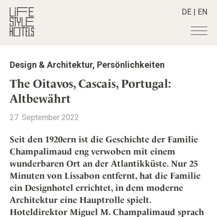
DE
|
EN
Hotels
+
Design & Architektur
,
Persönlichkeiten
Destinationen
+
Alle Hotels
The Oitavos, Cascais, Portugal:
Alpine Lifestyle
Stories
+
Altbewährt
Alle Destinationen
Beach
Belgien
Shop
+
Alle Stories
27. September 2022
City
Deutschland
Adventkalender
Smart Traveller
+
Alle Produkte
Countryside
Seit den 1920ern ist die Geschichte der Familie
Griechenland
Aktiv & Wellness
Lifestylehotels BOOK
Newsletter
Champalimaud eng verwoben mit einem
Mindful Traveller
Alle Smart Deals
Indien
Culture
wunderbaren Ort an der Atlantikküste. Nur 25
The Stylemate Magazin/e
New Member
Smart Traveller
Become a member
+
Indonesien
Design & Architektur
Minuten von Lissabon entfernt, hat die Familie
Gutschein/Voucher
Wellness
Newsletter Anmeldung
Italien
ein Designhotel errichtet, in dem moderne
About us
+
Eat & Drink
Member Benefits
Japan
Architektur eine Hauptrolle spielt.
Mindful Traveller
Register your Hotel
Mission Statement
Hoteldirektor Miguel M. Champalimaud sprach
Kroatien